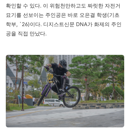
확인할 수 있다
.
이 위험천만하고도 짜릿한 자전거
묘기를 선보이는 주인공은 바로 오은결 학생
(
기초
학부
, `26)
이다
.
디지스트신문
DNA
가 화제의 주인
공을 직접 만났다
.