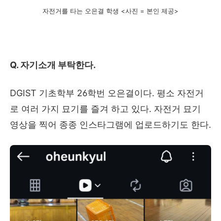
자전거를 타는 오은결 학생 <사진 = 본인 제공>
Q.
자기소개 부탁한다
.
DGIST
기초학부
26
학번 오은결이다
.
평소 자전거
로 여러 가지 묘기를 즐겨 하고 있다
.
자전거 묘기
영상을 찍어 종종 인스타그램에 업로드하기도 한다
.