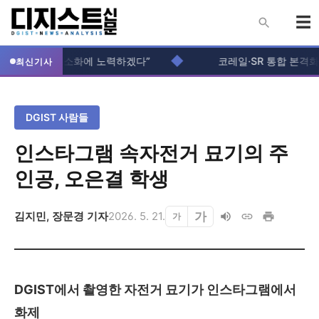
◆
주생 불편 최소화에 노력하겠다”
코레일·SR 통합 본격화...
최신기사
DGIST 사람들
인스타그램 속자전거 묘기의 주
인공, 오은결 학생
가
김지민
,
장문경
기자
2026. 5. 21.
가
DGIST에서 촬영한 자전거 묘기가 인스타그램에서
화제