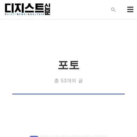
포토
총 53개의 글
[포토] 연둣빛 그라운
[포토] ‘2026 비슬사계
‘총장 간식행사’ 총학과
[포토] ‘꽃이 머무는 시
[포토] 만우절 기념 행
[포토] 제1회 물리화학
드 위로 펼쳐진
여름에디션’ 찾은 최태
[포토] 동아리 가두 행
[포토] 2026 DGIST 신
오찬도…
간’...보이스피싱이 전하
2026 Pre-DGIST 진
사 및 벚꽃데이 행사
연합학술발표회
DGIST...’Baseball
성 강사
사
입생 오리엔테이션
는 봄의 화음(花音)
행, 입학 앞두고 학교
Day’ 개최