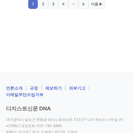
1
2
3
4
···
6
다음 ▶
찾은 예비 학부 신입생
들
ㅤ언론소개
|
규정
|
제보하기
|
외부기고
|
이메일무단수집거부
디지스트신문 DNA
대구광역시 달성군 현풍읍 테크노중앙대로 333 E7-L40 학보사 사무실 (우
42988) | 대표전화: 053-785-8888
발행인: 이건우 | 주간: 조용철 | 편집장: 도한수