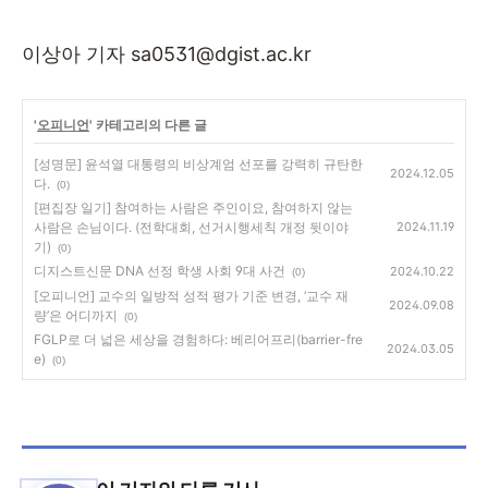
이상아 기자
sa0531@dgist.ac.kr
'
오피니언
' 카테고리의 다른 글
[성명문] 윤석열 대통령의 비상계엄 선포를 강력히 규탄한
2024.12.05
다.
(0)
[편집장 일기] 참여하는 사람은 주인이요, 참여하지 않는
사람은 손님이다. (전학대회, 선거시행세칙 개정 뒷이야
2024.11.19
기)
(0)
디지스트신문 DNA 선정 학생 사회 9대 사건
2024.10.22
(0)
[오피니언] 교수의 일방적 성적 평가 기준 변경, ‘교수 재
2024.09.08
량’은 어디까지
(0)
FGLP로 더 넓은 세상을 경험하다: 베리어프리(barrier-fre
2024.03.05
e)
(0)