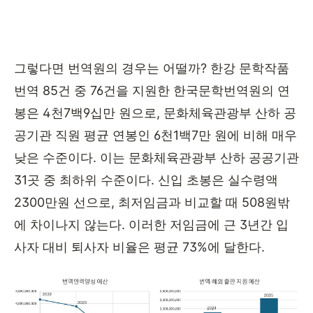
그렇다면 번역원의 경우는 어떨까
?
한강 문학작품
번역
85
건 중
76
건을 지원한 한국문학번역원의 연
봉은
4
천
7
백
9
십만 원으로
,
문화체육관광부 산하 공
공기관 직원 평균 연봉인
6
천
1
백
7
만 원에 비해 매우
낮은 수준이다
.
이는 문화체육관광부 산하 공공기관
31
곳 중 최하위 수준이다
.
신입 초봉은 실수령액
2300
만원 선으로
,
최저임금과 비교할 때
508
원밖
에 차이나지 않는다
.
이러한 저임금에 근
3
년간 입
사자 대비 퇴사자 비율은 평균
73%
에 달한다
.