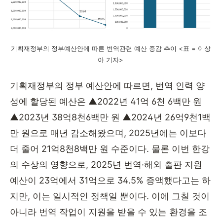
기획재정부의 정부예산안에 따른 번역관련 예산 증감 추이 <표 = 이상
아 기자>
기획재정부의 정부 예산안에 따르면
,
번역 인력 양
성에 할당된 예산은
▲2022
년
41
억
6
천
6
백만 원
▲2023
년
38
억
8
천
6
백만 원
▲2024
년
26
억
9
천
1
백
만 원으로 매년 감소해왔으며
, 2025
년에는 이보다
더 줄어
21
억
8
천
8
백만 원 수준이다
.
물론 이번 한강
의 수상의 영향으로
, 2025
년 번역
·
해외 출판 지원
예산이
23
억에서
31
억으로
34.5%
증액했다고는 하
지만
,
이는 일시적인 정책일 뿐이다
.
이에 그칠 것이
아니라 번역 작업이 지원을 받을 수 있는 환경을 조