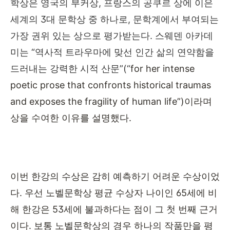
학상은 영국의 부커상
,
프랑스의 공쿠르 상에 이은
세계의
3
대 문학상 중 하나로
,
문학계에서 부여되는
가장 권위 있는 상으로 평가받는다
.
스웨덴 아카데
미는
“
역사적 트라우마에 맞선 인간 삶의 연약함을
드러내는 강력한 시적 산문
”(“
for her intense
poetic prose that confronts historical traumas
and exposes the fragility of human life”)
이라며
상을 수여한 이유를 설명했다
.
이번 한강의 수상은 감히 예측하기 어려운 수상이었
다
.
우선 노벨문학상 평균 수상자 나이인
65
세에 비
해 한강은
53
세에 불과하다는 점이 그 첫 번째 근거
이다
.
보통 노벨문학상의 경우 하나의 작품만을 평