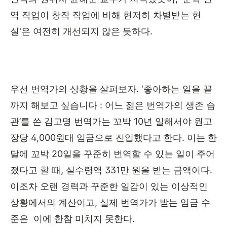
역 작업이 창작 작업에 비해 현저히 차별받는 현
실
'
은 여전히 개선되지 않은 듯하다
.
우선 번역가의 상황을 살펴보자
. ‘
좋아하는 일을 끝
까지 해보고 싶습니다
:
어느 젊은 번역가의 생존 습
관
’
를 쓴 김고명 번역가는 꼬박
10
년 일해서야 원고
장당
4,000
원대 임금으로 진입했다고 한다
.
이는 한
달에 꼬박
20
일을 꾸준히 번역할 수 있는 일이 주어
졌다고 할 때
,
실수령액
331
만 원을 받는 금액이다
.
이조차 오랜 경력과 꾸준한 일감이 있는 이상적인
상황에서의 계산이고
,
실제 번역가가 받는 임금 수
준은
이에 한참 미치지 못한다
.