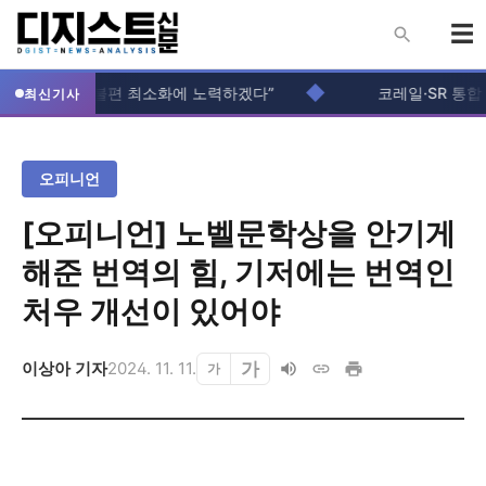
◆
관 “입주생 불편 최소화에 노력하겠다”
코레일·SR 통합 본격
최신기사
오피니언
[오피니언] 노벨문학상을 안기게
해준 번역의 힘, 기저에는 번역인
처우 개선이 있어야
가
이상아 기자
2024. 11. 11.
가