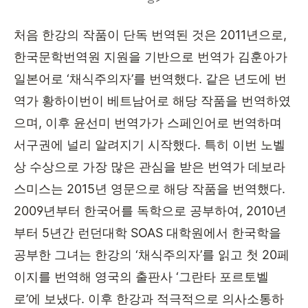
처음 한강의 작품이 단독 번역된 것은
2011
년으로
,
한국문학번역원 지원을 기반으로 번역가 김훈아가
일본어로
‘
채식주의자
’
를 번역했다
.
같은 년도에 번
역가 황하이번이 베트남어로 해당 작품을 번역하였
으며
,
이후 윤선미 번역가가 스페인어로 번역하며
서구권에 널리 알려지기 시작했다
.
특히 이번 노벨
상 수상으로 가장 많은 관심을 받은 번역가 데보라
스미스는
2015
년 영문으로 해당 작품을 번역했다
.
2009
년부터 한국어를 독학으로 공부하여
, 2010
년
부터
5
년간 런던대학
SOAS
대학원에서 한국학을
공부한 그녀는 한강의
‘
채식주의자
’
를 읽고 첫
20
페
이지를 번역해 영국의 출판사
‘
그란타 포르토벨
로
’
에 보냈다
.
이후 한강과 적극적으로 의사소통하