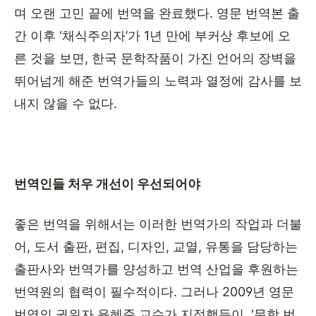
며 오랜 고민 끝에 번역을 완료했다
.
영문 번역본 출
간 이후
‘
채식주의자
’
가
1
년 만에 부커상 후보에 오
른 것을 보면
,
한국 문학작품이 가진 언어의 장벽을
뛰어넘게 해준 번역가들의 노력과 열정에 감사를 보
내지 않을 수 없다
.
번역인들 처우 개선이 우선되어야
좋은 번역을 위해서는 이러한 번역가의 작업과 더불
어
,
도서 출판
,
편집
,
디자인
,
교열
,
유통을 담당하는
출판사와 번역가를 양성하고 번역 산업을 후원하는
번역원의 협력이 필수적이다
.
그러나
2009
년 영문
번역의 권위자 윤혜준 교수가 지적했듯이
, '
문학 번