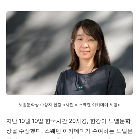
노벨문학상 수상자 한강 <사진 = 스웨덴 아카데미 제공>
지난
10
월
10
일 한국시간
20
시경
,
한강이 노벨문학
상을 수상했다
.
스웨덴 아카데미가 수여하는 노벨문