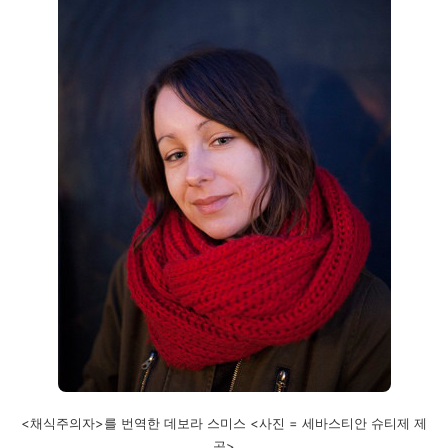
<채식주의자>를 번역한 데보라 스미스 <사진 = 세바스티안 슈티제 제
공>