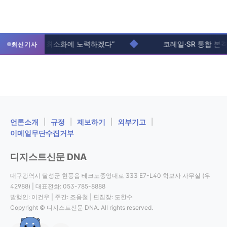
◆
입주생 불편 최소화에 노력하겠다”
코레일·SR 통합 본격화..
최신기사
ㅤ언론소개
|
규정
|
제보하기
|
외부기고
|
이메일무단수집거부
디지스트신문 DNA
대구광역시 달성군 현풍읍 테크노중앙대로 333 E7-L40 학보사 사무실 (우
42988) | 대표전화: 053-785-8888
발행인: 이건우 | 주간: 조용철 | 편집장: 도한수
Copyright © 디지스트신문 DNA. All rights reserved.