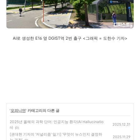
AI로 생성한 E16 옆 DGIST역 2번 출구 <그래픽 = 도한수 기자>
'
오피니언
' 카테고리의 다른 글
2025년 올해의 과학 단어: 인공지능 환각(AI Hallucinatio
2025.12.31
n)
(0)
[권대현 기자의 ‘저널리즘’ 일기] ‘무엇이 뉴스인지 결정하
2025.11.29
는 과정’