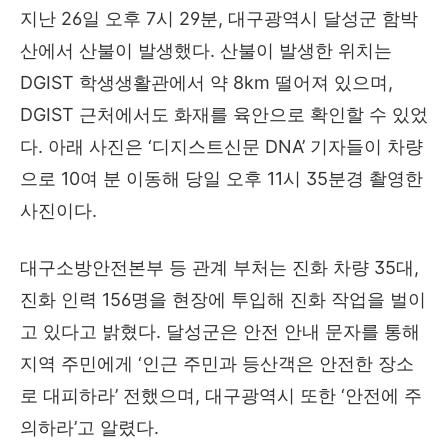
지난
26
일 오후
7
시
29
분
,
대구광역시 달성군 함박
산에서 산불이 발생했다
.
산불이 발생한 위치는
DGIST
학생생활관에서 약
8km
떨어져 있으며
,
DGIST
근처에서도 화재를 육안으로 확인할 수 있었
다
.
아래 사진은
‘
디지스트신문
DNA’
기자들이 차량
으로
10
여 분 이동해 당일 오후
11
시
35
분경 촬영한
사진이다
.
대구소방안전본부 등 관계 부처는 진화 차량
35
대
,
진화 인력
156
명을 현장에 투입해 진화 작업을 벌이
고 있다고 밝혔다
.
달성군은 안전 안내 문자를 통해
지역 주민에게
‘
인근 주민과 등산객은 안전한 장소
로 대피하라
’
전했으며
,
대구광역시 또한
‘
안전에 주
의하라
’
고 알렸다
.