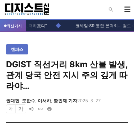
◆
편 최소화에 노력하겠다”
코레일·SR 통합 본격화... 철도 예
최신기사
캠퍼스
DGIST 직선거리 8km 산불 발생,
관계 당국 안전 지시 주의 깊게 따
라야…
권대현
,
도한수
,
이서하
,
황인제
기자
2025. 3. 27.
가
가