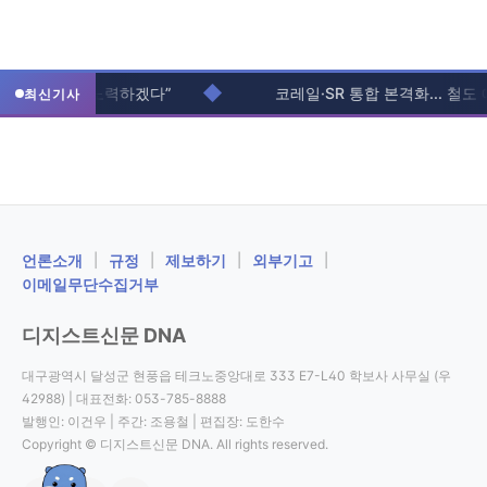
◆
편 최소화에 노력하겠다”
코레일·SR 통합 본격화... 철도 예
최신기사
ㅤ언론소개
|
규정
|
제보하기
|
외부기고
|
이메일무단수집거부
디지스트신문 DNA
대구광역시 달성군 현풍읍 테크노중앙대로 333 E7-L40 학보사 사무실 (우
42988) | 대표전화: 053-785-8888
발행인: 이건우 | 주간: 조용철 | 편집장: 도한수
Copyright © 디지스트신문 DNA. All rights reserved.