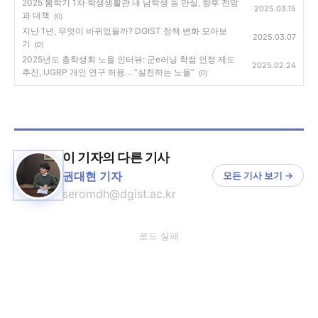
2025 봄학기 1차 학생생활관 내 남학생 동 만실, 향후 전망
2025.03.15
과 대책
(0)
지난 1년, 무엇이 바뀌었을까? DGIST 정책 변화 모아보
2025.03.07
기
(0)
2025년도 총학생회 노을 인터뷰: 군e러닝 학점 인정 제도
2025.02.24
추진, UGRP 개인 연구 허용… “실천하는 노을”
(0)
이 기자의 다른 기사
권대현 기자
모든 기사 보기 →
seromdh@dgist.ac.kr
로드 실패