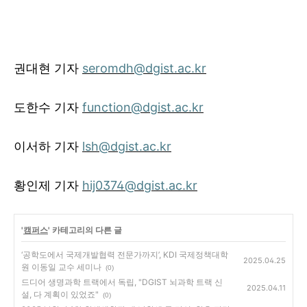
권대현
기
자
seromdh@dgist.ac.kr
도한수
기자
function@dgist.ac.kr
이서하 기자
lsh@dgist.ac.kr
황인제
기자
hij0374@dgist.ac.kr
'
캠퍼스
' 카테고리의 다른 글
‘공학도에서 국제개발협력 전문가까지’, KDI 국제정책대학
2025.04.25
원 이동일 교수 세미나
(0)
드디어 생명과학 트랙에서 독립, "DGIST 뇌과학 트랙 신
2025.04.11
설, 다 계획이 있었죠"
(0)