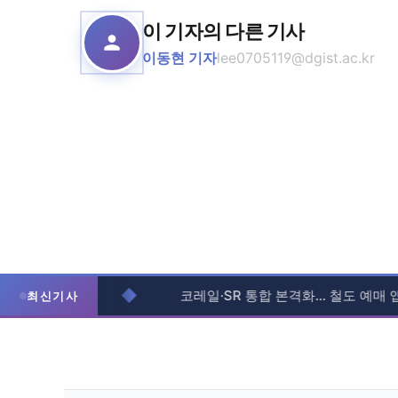
이 기자의 다른 기사
이동현 기자
lee0705119@dgist.ac.kr
◆
하겠다”
코레일·SR 통합 본격화... 철도 예매 앱 하나
최신기사