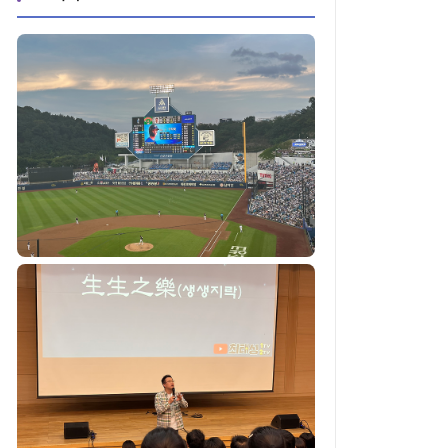
[포토] 연둣빛 그라운드 위로 펼쳐진
DGIST...’Baseball Day’ 개최