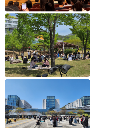
[포토] ‘2026 비슬사계 여름에디션’ 찾
은 최태성 강사
‘총장 간식행사’ 총학과 오찬도…