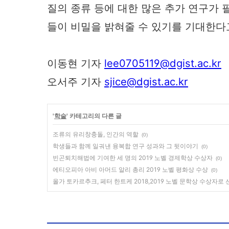
질의 종류 등에 대한 많은 추가 연구가 필
들이 비밀을 밝혀줄 수 있기를 기대한다
이동현 기자
lee0705119@dgist.ac.kr
오서주 기자
sjice@dgist.ac.kr
'
학술
' 카테고리의 다른 글
조류의 유리창충돌, 인간의 역할
(0)
학생들과 함께 일궈낸 융복합 연구 성과와 그 뒷이야기
(0)
빈곤퇴치해법에 기여한 세 명의 2019 노벨 경제학상 수상자
(0)
에티오피아 아비 아머드 알리 총리 2019 노벨 평화상 수상
(0)
올가 토카르추크, 페터 한트케 2018,2019 노벨 문학상 수상자로 