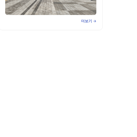
[포토] ‘꽃이 머무는 시간’...보이스피싱
더보기 →
이 전하는 봄의 화음(花音)