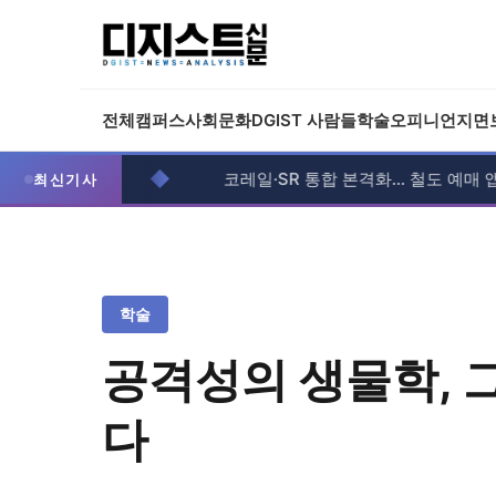
전체
캠퍼스
사회
문화
DGIST 사람들
학술
오피니언
지면
◆
하겠다”
코레일·SR 통합 본격화... 철도 예매 앱 하나
최신기사
학술
공격성의 생물학, 
다