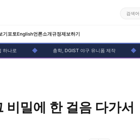
보기
포토
English
언론소개
규정
제보하기
◆
◆
로
총학, DGIST 야구 유니폼 제작
그 비밀에 한 걸음 다가서