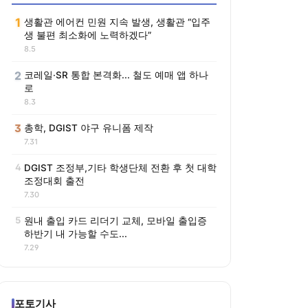
1
생활관 에어컨 민원 지속 발생, 생활관 “입주
생 불편 최소화에 노력하겠다”
8.5
2
코레일·SR 통합 본격화... 철도 예매 앱 하나
로
8.3
3
총학, DGIST 야구 유니폼 제작
7.31
4
DGIST 조정부,기타 학생단체 전환 후 첫 대학
조정대회 출전
7.30
5
원내 출입 카드 리더기 교체, 모바일 출입증
하반기 내 가능할 수도...
7.29
포토기사