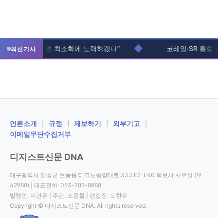
◆
활관 “입주생 불편 최소화에 노력하겠다”
코레일·SR 통합 본
최신기사
ㅤ언론소개
|
규정
|
제보하기
|
외부기고
|
이메일무단수집거부
디지스트신문 DNA
대구광역시 달성군 현풍읍 테크노중앙대로 333 E7-L40 학보사 사무실 (우
42988) | 대표전화: 053-785-8888
발행인: 이건우 | 주간: 조용철 | 편집장: 도한수
Copyright © 디지스트신문 DNA. All rights reserved.