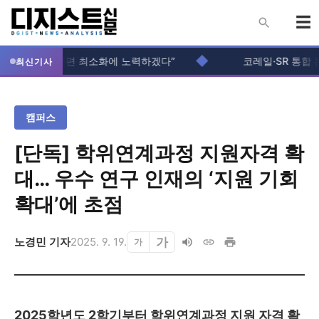
◆
활관 “입주생 불편 최소화에 노력하겠다”
코레일·SR 통합 본
최신기사
캠퍼스
[단독] 학위연계과정 지원자격 확
대… 우수 연구 인재의 ‘지원 기회
확대’에 초점
가
노경민 기자
2025. 9. 19.
가
2025
학년도
2
학기부터 학위연계과정 지원 자격 확