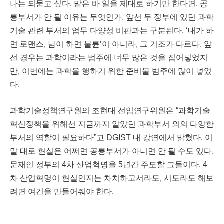
나는 되묻고 싶다
.
맡은 바 일을 제대로 하기만 한다면
,
공
룡부서가 안 될 이유는 무엇인가
.
앞선 두 정부에 있던 과학
기술 관련 부서의 업무 다양성 비판과는 구분된다
.
‘
내가 하
면 로맨스
,
남이 하면 불륜
’
이 아니라
,
그 기조가 다르다
.
앞
선 경우는 과학이라는 범주에 너무 많은 것을 집어넣었지
만
,
이번에는 과학을 행하기 위한 준비물 범주에 많이 넣었
다
.
과학기술정책연구원의 조현대 선임연구위원은
“
과학기술
혁신정책을 위해선 지금까지 알았던 과학부서 외의 다양한
부서의 역할이 필요하다
”
고
DGIST
내 강연에서 밝혔다
.
이
말 대로 현실은 어쩌면 공룡부서가 아니면 안 될 수도 있다
.
문재인 정부의
4
차 산업혁명을
5
년간 주도할 그들이다
. 4
차 산업혁명이 현실인지는 차치하고서라도
,
시도라도 해보
려면 여건을 만들어줘야 한다
.