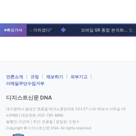
◆
불편 최소화에 노력하겠다”
코레일·SR 통합 본격화... 철도 
최신기사
ㅤ언론소개
|
규정
|
제보하기
|
외부기고
|
이메일무단수집거부
디지스트신문 DNA
대구광역시 달성군 현풍읍 테크노중앙대로 333 E7-L40 학보사 사무실 (우
42988) | 대표전화: 053-785-8888
발행인: 이건우 | 주간: 조용철 | 편집장: 도한수
Copyright © 디지스트신문 DNA. All rights reserved.