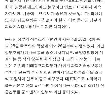
에 들어서려면 이래저래 연료도 분사해보고 방황을 해봐야
한다
.
잘못된 궤도임에도 불구하고 연료가 아까워서 계속
가다보면
,
나중에는 연료보다 중요한 것을 잃는다
.
확신이
있다면 궤도수정은 거침없어야 한다
.
이번 문재인 정부의
과학기술정보통신부도 같은 맥락이다
.
문재인 정부의 정부조직개편안이 지난 7월
20
일 국회 통
과
, 25
일 국무회의 확정에 이어
26
일부터 시행되었다
.
이번
정부조직개편안을 통해 중소벤처기업부
,
해양경찰청이 신
설되는 등 적지 않은 변화가 생겼다
.
그중 가장 눈에 띄는
것은 기존의 미래창조과학부가 개편된 과학기술정보통신
부이다
.
단순히 부서 명칭만 변하지 않고 하부조직도 조금
씩 조정하며 업무 비중도 바꾸었다
.
대표적으로 ▲과학기
술혁신본부 신설 ▲성과평가 정책기능 강화 ▲창조경제 진
흥업무를 중소벤처기업부로 이관 등이 있다
.