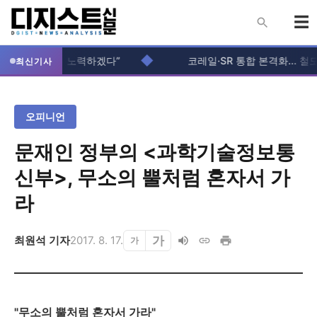
◆
불편 최소화에 노력하겠다”
코레일·SR 통합 본격화... 철도 
최신기사
오피니언
문재인 정부의 <과학기술정보통
신부>, 무소의 뿔처럼 혼자서 가
라
가
최원석 기자
2017. 8. 17.
가
"무소의 뿔처럼 혼자서 가라"