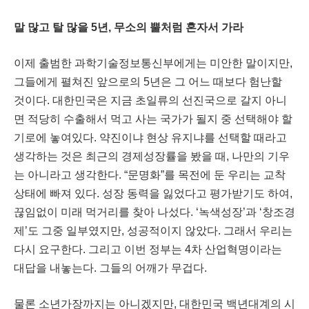
말 많고 탈 많을
5
년
,
무소의 뿔처럼 혼자서 가라
이제 출범한 과학기술정보통신부에게는 미안한 말이지만
,
그들에게 펼쳐진 앞으로의
5
년은 그 어느 때보다 험난할
것이다
.
대한민국은 지금 초일류의 선진국으로 갈지 아니
면 적당히 수출해서 먹고 사는 국가가 될지 중 선택해야 할
기로에 놓여있다
.
약진이냐 현상 유지냐를 선택할 때라고
생각하는 것은 최근의 경제성장률을 봤을 때
,
나만의 기우
는 아니라고 생각한다
.
“
문명화
”
를 목전에 둔 우리는 교착
상태에 빠져 있다
.
성장 동력을 잃었다고 평가받기도 하여
,
끊임없이 미래 먹거리를 찾아 나섰다
.
‘
녹색성장
’
과
‘
창조경
제
’
도 그중 일부였지만
,
성공적이지 않았다
.
그래서 우리는
다시 요구한다
.
그리고 이번 정부는
4
차 산업혁명이라는
대답을 내놓는다
.
그들의 어깨가 무겁다
.
물론 소년가장까지는 아니겠지만
,
대한민국 백년대계의 시