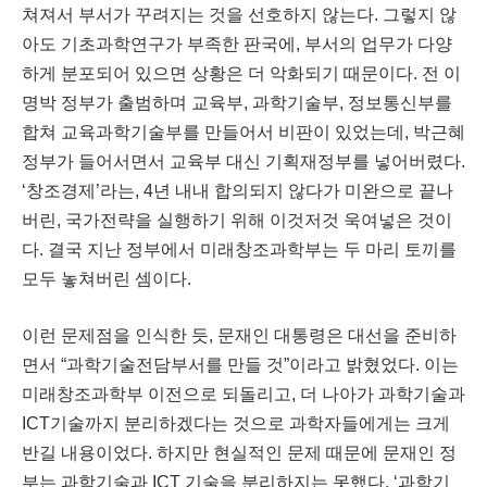
쳐져서 부서가 꾸려지는 것을 선호하지 않는다
.
그렇지 않
아도 기초과학연구가 부족한 판국에
,
부서의 업무가 다양
하게 분포되어 있으면 상황은 더 악화되기 때문이다
.
전 이
명박 정부가 출범하며 교육부
,
과학기술부
,
정보통신부를
합쳐 교육과학기술부를 만들어서 비판이 있었는데
,
박근혜
정부가 들어서면서 교육부 대신 기획재정부를 넣어버렸다
.
‘
창조경제
’
라는
, 4
년 내내 합의되지 않다가 미완으로 끝나
버린
,
국가전략을 실행하기 위해 이것저것 욱여넣은 것이
다
.
결국 지난 정부에서 미래창조과학부는 두 마리 토끼를
모두 놓쳐버린 셈이다
.
이런 문제점을 인식한 듯
,
문재인 대통령은 대선을 준비하
면서
“
과학기술전담부서를 만들 것
”
이라고 밝혔었다
.
이는
미래창조과학부 이전으로 되돌리고, 더 나아가
과학기술과
ICT
기술까지 분리하겠다는 것으로 과학자들에게는 크게
반길 내용이었다
.
하지만 현실적인 문제 때문에
문재인 정
부는 과학기술과
ICT
기술을 분리하지는 못했다
.
‘
과학기