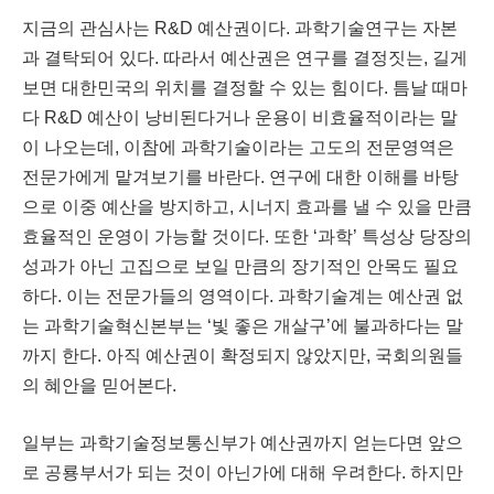
지금의 관심사는
R&D
예산권이다
.
과학기술연구는 자본
과 결탁되어 있다
.
따라서 예산권은 연구를 결정짓는
,
길게
보면 대한민국의 위치를 결정할 수 있는 힘이다
.
틈날 때마
다
R&D
예산이 낭비된다거나 운용이 비효율적이라는 말
이 나오는데
,
이참에 과학기술이라는 고도의 전문영역은
전문가에게 맡겨보기를 바란다
.
연구에 대한 이해를 바탕
으로 이중 예산을 방지하고
,
시너지 효과를 낼 수 있을 만큼
효율적인 운영이 가능할 것이다
.
또한
‘
과학
’
특성상 당장의
성과가 아닌 고집으로 보일 만큼의 장기적인 안목도 필요
하다
.
이는 전문가들의 영역이다
.
과학기술계는 예산권 없
는 과학기술혁신본부는
‘
빛 좋은 개살구
’
에 불과하다는 말
까지 한다
.
아직 예산권이 확정되지 않았지만
,
국회의원들
의 혜안을 믿어본다
.
일부는 과학기술정보통신부가 예산권까지 얻는다면 앞으
로 공룡부서가 되는 것이 아닌가에 대해 우려한다
.
하지만