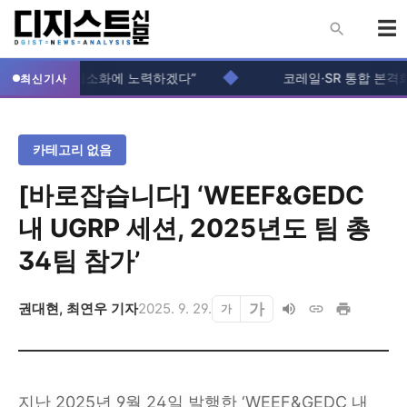
◆
“입주생 불편 최소화에 노력하겠다”
코레일·SR 통합 본격화.
최신기사
카테고리 없음
[바로잡습니다] ‘WEEF&GEDC
내 UGRP 세션, 2025년도 팀 총
34팀 참가’
가
권대현
,
최연우
기자
2025. 9. 29.
가
지난 2025년 9월 24일 발행한 ‘WEEF&GEDC 내